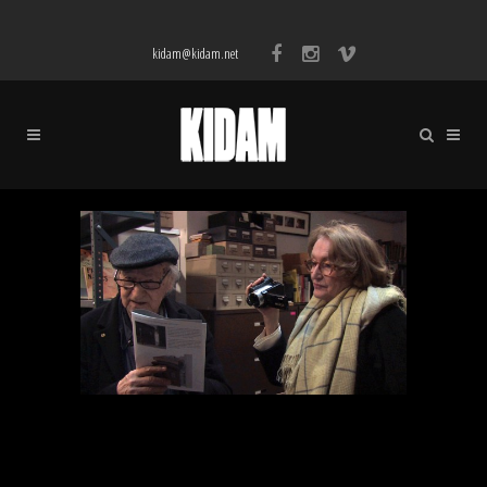
kidam@kidam.net