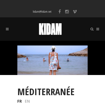
kidam@kidam.net
MÉDITERRANÉE
FR
EN