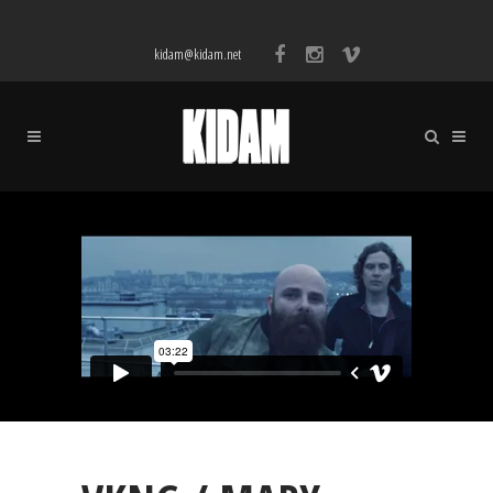
kidam@kidam.net