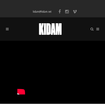
kidam@kidam.net