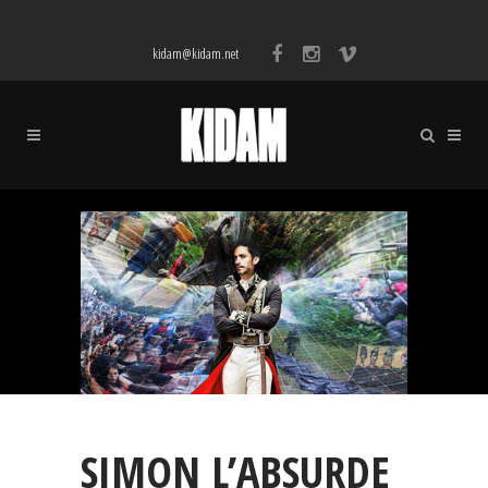
kidam@kidam.net
SIMON L’ABSURDE