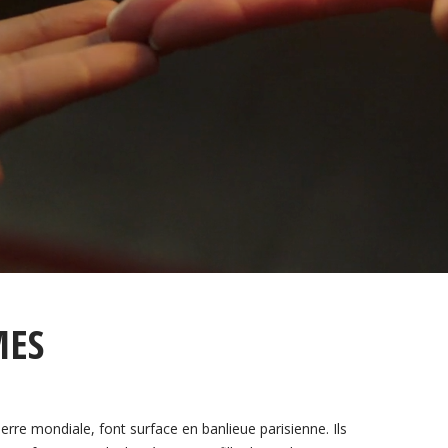
MES
rre mondiale, font surface en banlieue parisienne. Ils