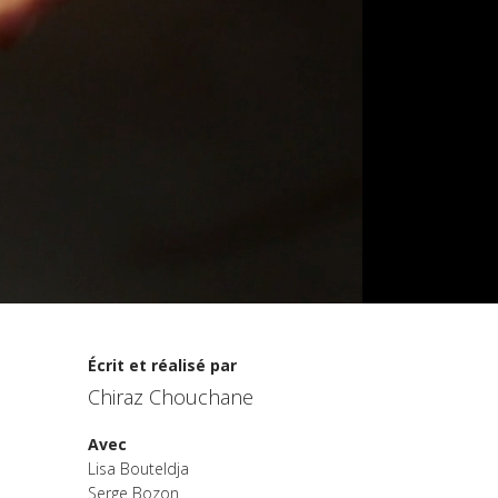
Écrit et réalisé par
Chiraz Chouchane
Avec
Lisa Bouteldja
Serge Bozon