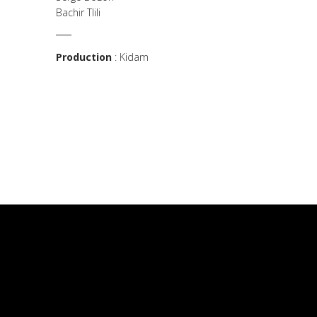
Bachir Tlili
Production
:
Kidam