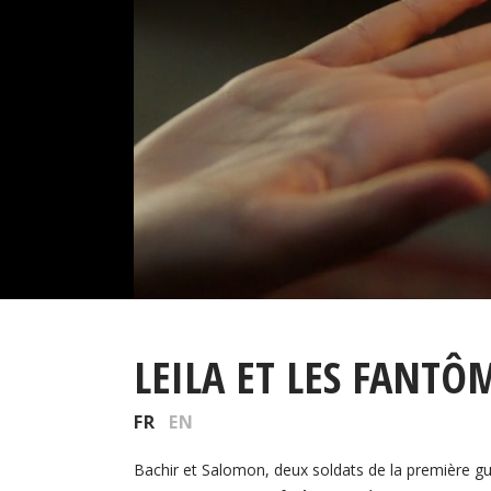
LEILA ET LES FANTÔ
FR
EN
Bachir et Salomon, deux soldats de la première gue