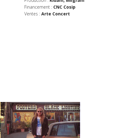
Production :
Kidam, Milgram
Financement
:
CNC Cosip
Ventes :
Arte Concert
MORGAN DELT
Clément Mathon - 56' - 2015