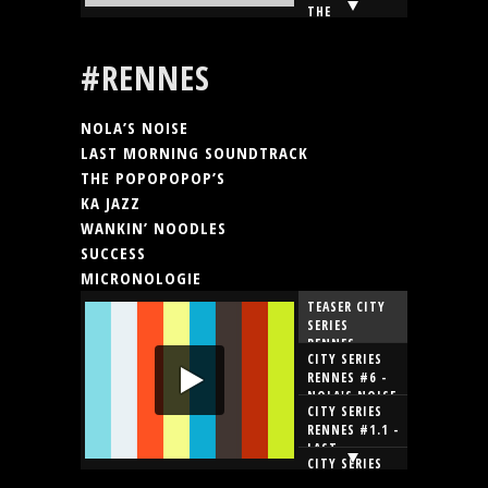
THE
SENTIMENTALS
- LA MARCHE
#RENNES
PERSANE
NOLA’S NOISE
LAST MORNING SOUNDTRACK
THE POPOPOPOP’S
KA JAZZ
WANKIN’ NOODLES
SUCCESS
MICRONOLOGIE
TEASER CITY
SERIES
RENNES
CITY SERIES
RENNES #6 -
NOLA'S NOISE
CITY SERIES
RENNES #1.1 -
LAST
CITY SERIES
MORNING
RENNES #2.1 -
SOUNDTRACK