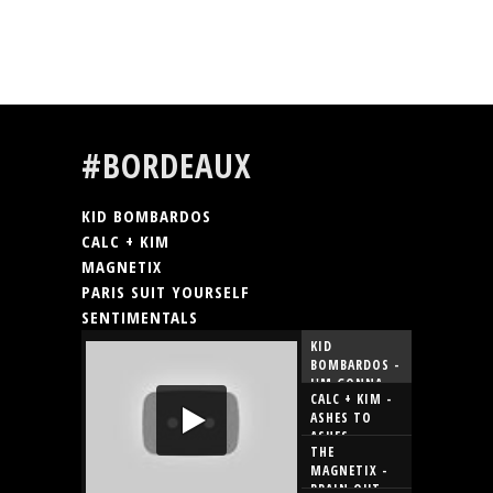
#BORDEAUX
KID BOMBARDOS
CALC + KIM
MAGNETIX
PARIS SUIT YOURSELF
SENTIMENTALS
KID
BOMBARDOS -
I'M GONNA
CALC + KIM -
TRY
ASHES TO
ASHES
THE
MAGNETIX -
BRAIN OUT