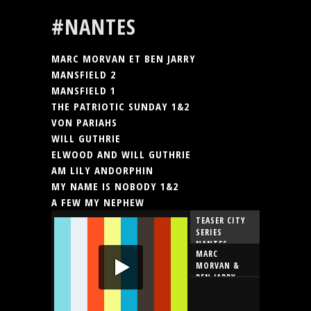
THE
CITY SERIES
#NANTES
POPOPOPOP
RENNES #5.1 -
KA JAZZ
CITY SERIES
MARC MORVAN ET BEN JARRY
RENNES #3.1 -
MANSFIELD 2
WANKIN
CITY SERIES
NOODLES
MANSFIELD 1
RENNES #4.2 -
THE PATRIOTIC SUNDAY 1&2
SUCCESS
CITY SERIES
VON PARIAHS
RENNES #8 -
WILL GUTHRIE
MICRONOLOGIE
ELWOOD AND WILL GUTHRIE
AM LILY ANDORPHIN
MY NAME IS NOBODY 1&2
A FEW MY NEPHEW
TEASER CITY
SERIES
NANTES
MARC
MORVAN &
BEN JARRY